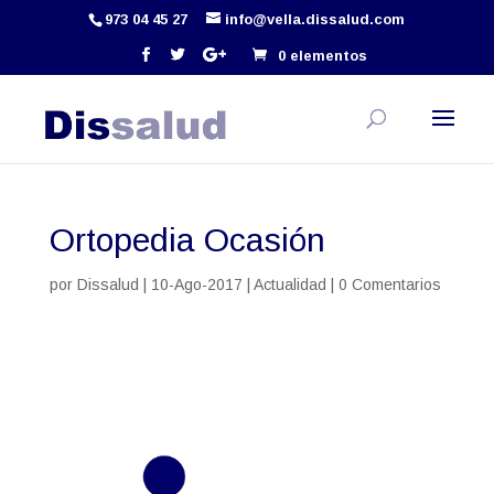
973 04 45 27
info@vella.dissalud.com
0 elementos
Ortopedia Ocasión
por
Dissalud
|
10-Ago-2017
|
Actualidad
|
0 Comentarios