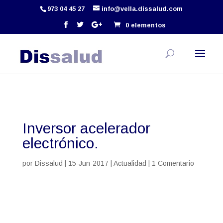
973 04 45 27
info@vella.dissalud.com
0 elementos
Inversor acelerador
electrónico.
por
Dissalud
|
15-Jun-2017
|
Actualidad
|
1 Comentario