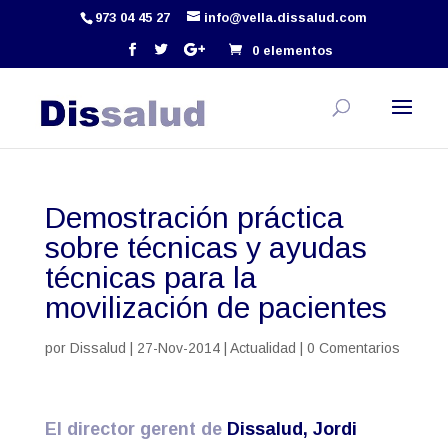
973 04 45 27
info@vella.dissalud.com
0 elementos
Demostración práctica
sobre técnicas y ayudas
técnicas para la
movilización de pacientes
por
Dissalud
|
27-Nov-2014
|
Actualidad
|
0 Comentarios
El director gerent de
Dissalud, Jordi