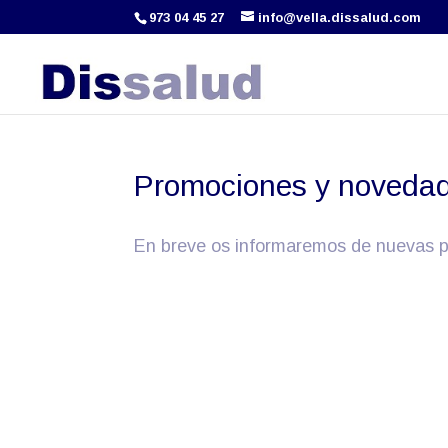
973 04 45 27
info@vella.dissalud.com
Promociones y noveda
En breve os informaremos de nuevas p