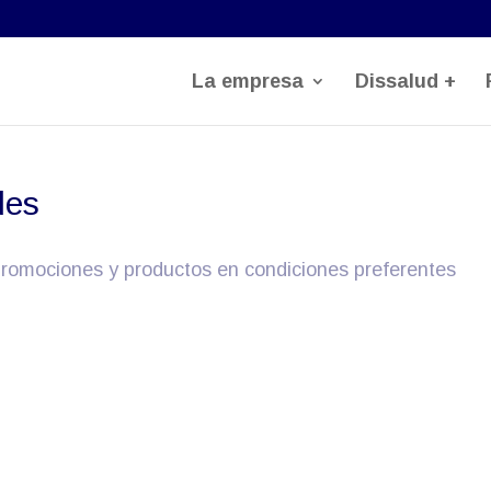
La empresa
Dissalud +
des
romociones y productos en condiciones preferentes