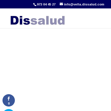
973 04 45 27
info@vella.dissalud.com
0