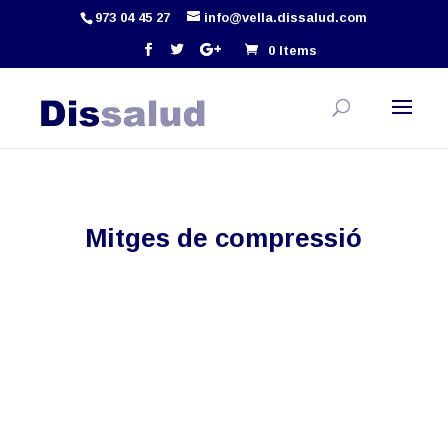
973 04 45 27
info@vella.dissalud.com
0 Items
Mitges de compressió