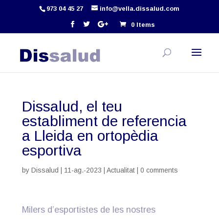
973 04 45 27
info@vella.dissalud.com
0 Items
Dissalud, el teu
establiment de referencia
a Lleida en ortopèdia
esportiva
by
Dissalud
|
11-ag.-2023
|
Actualitat
|
0 comments
Milers d’esportistes de les nostres