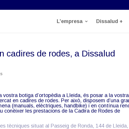
L’empresa
Dissalud +
n cadires de rodes, a Dissalud
ts
a vostra botiga d’ortopèdia a Lleida, és posar a la vostra
mercat en cadires de rodes. Per això, disposem d’una gra
mena (manuals, elèctriques, handbike) i en contínua ren
eu conèixer les prestacions de la Cadira de Rodes de
des tècniques situat al Passeig de Ronda, 144 de Lleida