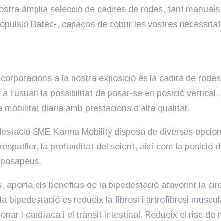
 nostra àmplia selecció de cadires de rodes, tant manual
pulsió Batec-, capaços de cobrir les vostres necessitat
ncorporacions a la nostra exposició és la cadira de rodes
l’usuari la possibilitat de posar-se en posició vertical.
 mobilitat diària amb prestacions d’alta qualitat.
destació SME Karma Mobility disposa de diverses opcion
respatller, la profunditat del seient, així com la posició d
reposapeus.
 aporta els beneficis de la bipedestació afavorint la circ
 la bipedestació es redueix la fibrosi i artrofibrosi muscul
nar i cardíaca i el trànsit intestinal. Redueix el risc de 