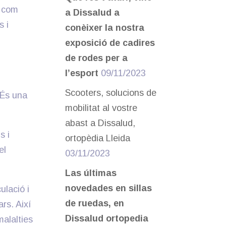
s com
a Dissalud a
s i
conèixer la nostra
exposició de cadires
de rodes per a
l’esport
09/11/2023
Scooters, solucions de
 És una
mobilitat al vostre
abast a Dissalud,
s i
ortopèdia Lleida
el
03/11/2023
Las últimas
novedades en sillas
ulació i
de ruedas, en
ars. Així
Dissalud ortopedia
malalties