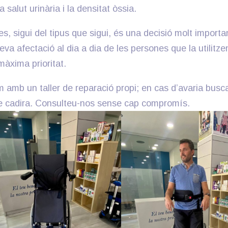
a salut urinària i la densitat òssia.
s, sigui del tipus que sigui, és una decisió molt importa
va afectació al dia a dia de les persones que la utilitze
màxima prioritat.
m amb un taller de reparació propi; en cas d’avaria bus
e cadira. Consulteu-nos sense cap compromís.