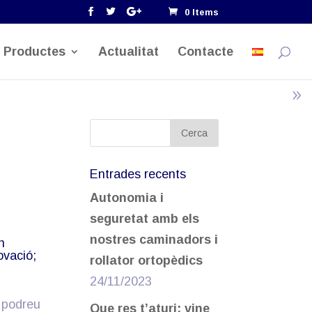
0 Items
Productes
Actualitat
Contacte
Entrades recents
Autonomia i
seguretat amb els
nostres caminadors i
n
ovació;
rollator ortopèdics
24/11/2023
, podreu
Que res t’aturi; vine