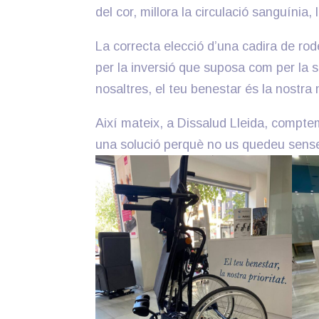
del cor, millora la circulació sanguínia, l
La correcta elecció d’una cadira de rode
per la inversió que suposa com per la se
nosaltres, el teu benestar és la nostra 
Així mateix, a Dissalud Lleida, compte
una solució perquè no us quedeu sens