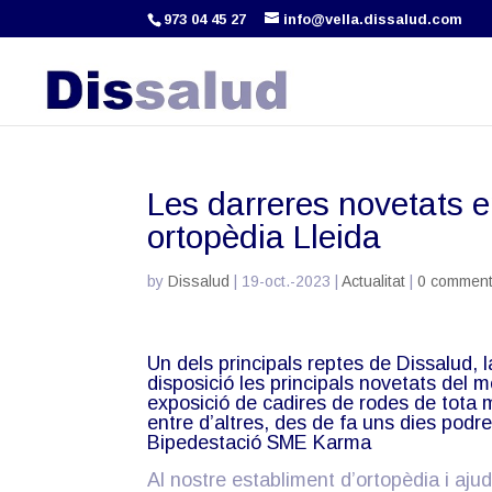
973 04 45 27
info@vella.dissalud.com
Les darreres novetats e
ortopèdia Lleida
by
Dissalud
|
19-oct.-2023
|
Actualitat
|
0 commen
Un dels principals reptes de Dissalud, l
disposició les principals novetats del 
exposició de cadires de rodes de tota 
entre d’altres, des de fa uns dies podr
Bipedestació SME Karma
Al nostre establiment d’ortopèdia i aju