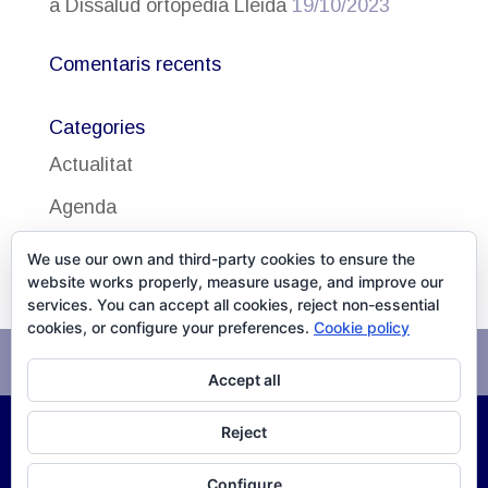
a Dissalud ortopèdia Lleida
19/10/2023
Comentaris recents
Categories
Actualitat
Agenda
Uncategorized
We use our own and third-party cookies to ensure the
website works properly, measure usage, and improve our
services. You can accept all cookies, reject non-essential
cookies, or configure your preferences.
Cookie policy
Avís legal
Política de cookies
Accept all
Reject
©
2026
DISSALUD, SLU Desarrollo
XPG Servicios
Configure