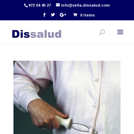
973 04 45 27
info@vella.dissalud.com
0 Items