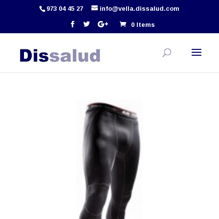
973 04 45 27
info@vella.dissalud.com
0 Items