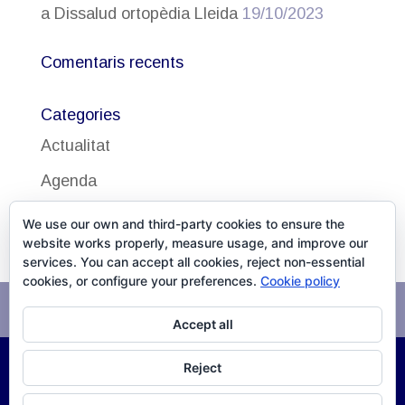
a Dissalud ortopèdia Lleida
19/10/2023
Comentaris recents
Categories
Actualitat
Agenda
Uncategorized
We use our own and third-party cookies to ensure the
website works properly, measure usage, and improve our
services. You can accept all cookies, reject non-essential
cookies, or configure your preferences.
Cookie policy
Avís legal
Política de cookies
Accept all
Reject
©
2026
DISSALUD, SLU Desarrollo
XPG Servicios