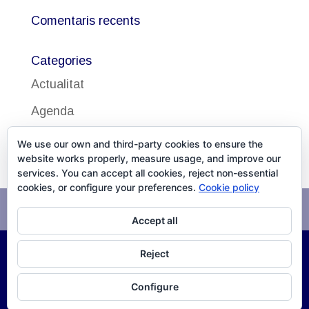
Comentaris recents
Categories
Actualitat
Agenda
Uncategorized
We use our own and third-party cookies to ensure the
website works properly, measure usage, and improve our
services. You can accept all cookies, reject non-essential
cookies, or configure your preferences.
Cookie policy
Avís legal
Política de cookies
Accept all
Reject
©
2026
DISSALUD, SLU Desarrollo
XPG Servicios
Configure
Infomáticos