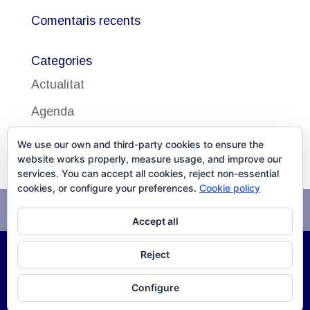
Comentaris recents
Categories
Actualitat
Agenda
Uncategorized
We use our own and third-party cookies to ensure the
website works properly, measure usage, and improve our
services. You can accept all cookies, reject non-essential
cookies, or configure your preferences.
Cookie policy
Avís legal
Política de cookies
Accept all
Reject
©
2026
DISSALUD, SLU Desarrollo
XPG Servicios
Configure
Infomáticos