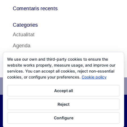
Comentaris recents
Categories
Actualitat
Agenda
Uncategorized
We use our own and third-party cookies to ensure the
website works properly, measure usage, and improve our
services. You can accept all cookies, reject non-essential
cookies, or configure your preferences.
Cookie policy
Avís legal
Política de cookies
Accept all
Reject
©
2026
DISSALUD, SLU Desarrollo
XPG Servicios
Configure
Infomáticos