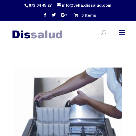
973 04 45 27
info@vella.dissalud.com
0 Items