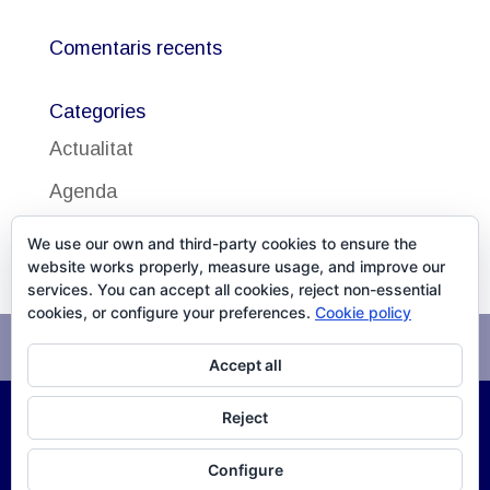
Comentaris recents
Categories
Actualitat
Agenda
Uncategorized
We use our own and third-party cookies to ensure the
website works properly, measure usage, and improve our
services. You can accept all cookies, reject non-essential
cookies, or configure your preferences.
Cookie policy
Avís legal
Política de cookies
Accept all
Reject
©
2026
DISSALUD, SLU Desarrollo
XPG Servicios
Configure
Infomáticos