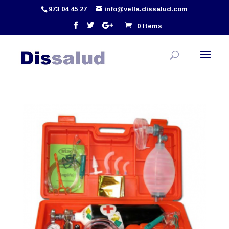
973 04 45 27
info@vella.dissalud.com
0 Items