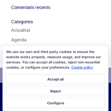
Comentaris recents
Categories
Actualitat
Agenda
Uncategorized
We use our own and third-party cookies to ensure the
website works properly, measure usage, and improve our
services. You can accept all cookies, reject non-essential
cookies, or configure your preferences.
Cookie policy
Avís legal
Política de cookies
Accept all
Reject
©
2026
DISSALUD, SLU Desarrollo
XPG Servicios
Configure
Infomáticos