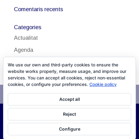
Comentaris recents
Categories
Actualitat
Agenda
Uncategorized
We use our own and third-party cookies to ensure the
website works properly, measure usage, and improve our
services. You can accept all cookies, reject non-essential
cookies, or configure your preferences.
Cookie policy
Avís legal
Política de cookies
Accept all
Reject
©
2026
DISSALUD, SLU Desarrollo
XPG Servicios
Configure
Infomáticos