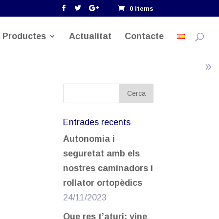
0 Items
Productes
Actualitat
Contacte
Entrades recents
Autonomia i
seguretat amb els
nostres caminadors i
rollator ortopèdics
24/11/2023
Que res t’aturi; vine