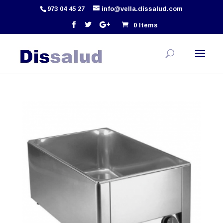
973 04 45 27
info@vella.dissalud.com
0 Items