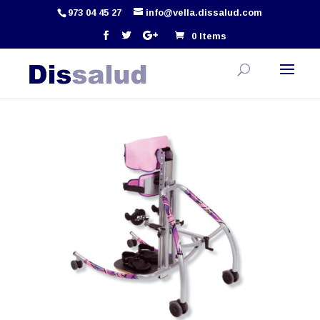
973 04 45 27
info@vella.dissalud.com
0 Items