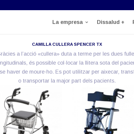
La empresa
Dissalud +
CAMILLA CULLERA SPENCER TX
ràcies a l’acció «cullera» duta a terme per les dues full
ongitudinals, és possible col·locar la llitera sota del pacie
se haver de moure-ho. Es pot utilitzar per aixecar, transf
o transportar la major part dels pacients.