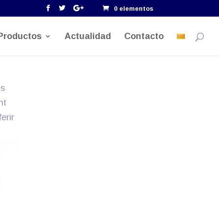
0 elementos
Productos
Actualidad
Contacto
es
nt
erir