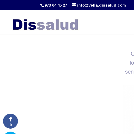
973 04 45 27
info@vella.dissalud.com
G
l
sen
0