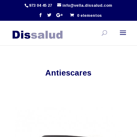
973 04 45 27
info@vella.dissalud.com
0 elementos
Antiescares