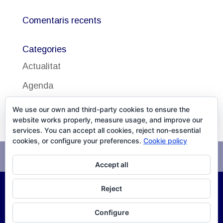
Comentaris recents
Categories
Actualitat
Agenda
Uncategorized
We use our own and third-party cookies to ensure the
website works properly, measure usage, and improve our
services. You can accept all cookies, reject non-essential
cookies, or configure your preferences.
Cookie policy
Avís legal
Política de cookies
Accept all
Reject
©
2026
DISSALUD, SLU Desarrollo
XPG Servicios
Configure
Infomáticos