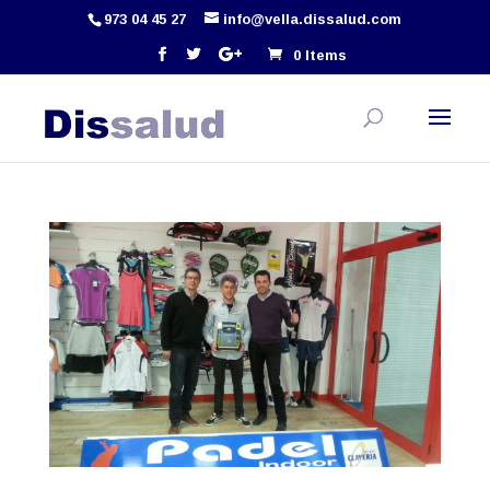
973 04 45 27
info@vella.dissalud.com
0 Items