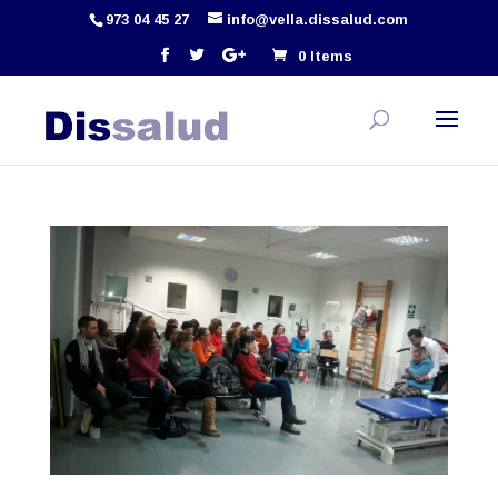
973 04 45 27
info@vella.dissalud.com
0 Items