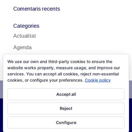
Comentaris recents
Categories
Actualitat
Agenda
Uncategorized
We use our own and third-party cookies to ensure the
website works properly, measure usage, and improve our
services. You can accept all cookies, reject non-essential
cookies, or configure your preferences.
Cookie policy
Avís legal
Política de cookies
Accept all
Reject
©
2026
DISSALUD, SLU Desarrollo
XPG Servicios
Configure
Infomáticos