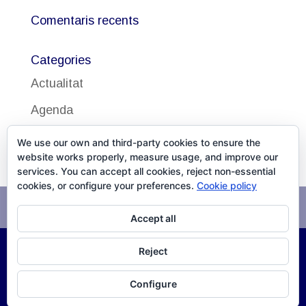
Comentaris recents
Categories
Actualitat
Agenda
Uncategorized
We use our own and third-party cookies to ensure the
website works properly, measure usage, and improve our
services. You can accept all cookies, reject non-essential
cookies, or configure your preferences.
Cookie policy
Avís legal
Política de cookies
Accept all
Reject
©
2026
DISSALUD, SLU Desarrollo
XPG Servicios
Configure
Infomáticos