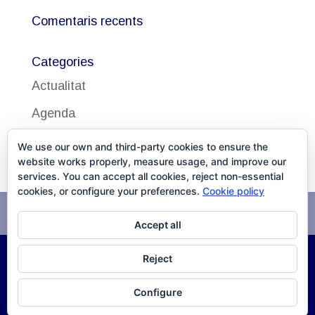
Comentaris recents
Categories
Actualitat
Agenda
Uncategorized
We use our own and third-party cookies to ensure the
website works properly, measure usage, and improve our
services. You can accept all cookies, reject non-essential
cookies, or configure your preferences.
Cookie policy
Avís legal
Política de cookies
Accept all
Reject
©
2026
DISSALUD, SLU Desarrollo
XPG Servicios
Configure
Infomáticos