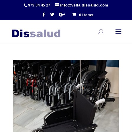
973 04 45 27
info@vella.dissalud.com
0 Items