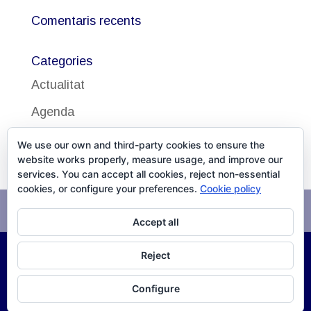
Comentaris recents
Categories
Actualitat
Agenda
Uncategorized
We use our own and third-party cookies to ensure the
website works properly, measure usage, and improve our
services. You can accept all cookies, reject non-essential
cookies, or configure your preferences.
Cookie policy
Avís legal
Política de cookies
Accept all
Reject
©
2026
DISSALUD, SLU Desarrollo
XPG Servicios
Configure
Infomáticos