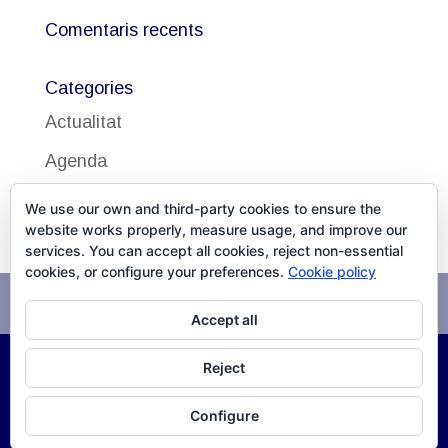
Comentaris recents
Categories
Actualitat
Agenda
Uncategorized
We use our own and third-party cookies to ensure the
website works properly, measure usage, and improve our
services. You can accept all cookies, reject non-essential
cookies, or configure your preferences.
Cookie policy
Avís legal
Política de cookies
Accept all
Reject
©
2026
DISSALUD, SLU Desarrollo
XPG Servicios
Configure
Infomáticos